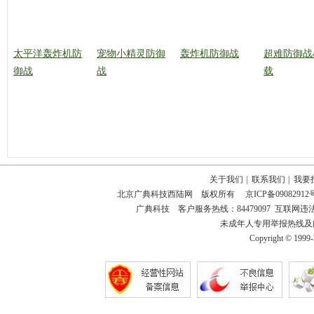
太平洋轰炸机防
宠物小精灵防御
轰炸机防御战
超难防御战
御战
战
载
关于我们
|
联系我们
|
我要
北京广典科技西陆网 版权所有
京ICP备09082912
广典科技 客户服务热线：84479097 互联网违法和不
未成年人专用举报热线及邮箱：18
Copyright © 1999-