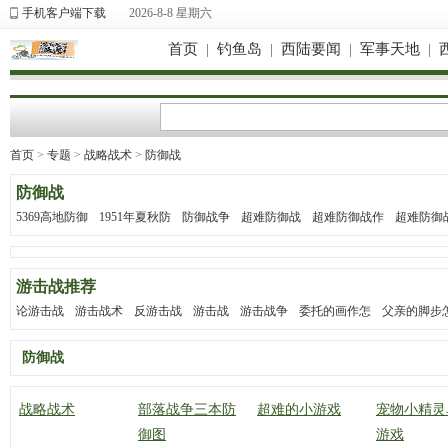
手机客户端下载
2026-8-8 星期六
首页
|
钓鱼岛
|
西陆要闻
|
军事天地
|
首页
>
专题
>
战略战术
>
防御战
防御战
5369高地防御
1951年夏秋防
防御战争
超难防御战
超难防御战作
超难防御战
游击战推荐
论游击战
游击战术
反游击战
游击战
游击战争
委托的画作怎
父亲的脚步
防御战
战略战术
部落战争三本防
超难的小游戏
宠物小精灵
御图
游戏