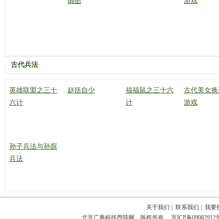
御图
游戏
古代兵法
英雄联盟之三十
赵括自少
福福鼠之三十六
古代美女换
六计
计
游戏
孙子兵法与孙膑
兵法
关于我们
|
联系我们
|
我要
北京广典科技西陆网 版权所有
京ICP备09082912