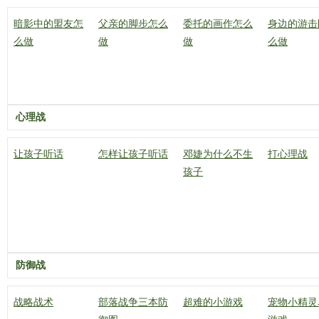
暗影中的盟友怎
父亲的脚步怎么
委托的画作怎么
身边的游击
么做
做
做
么做
心理战
让孩子听话
怎样让孩子听话
邓婕为什么不生
打心理战
孩子
防御战
战略战术
部落战争三本防
超难的小游戏
宠物小精灵