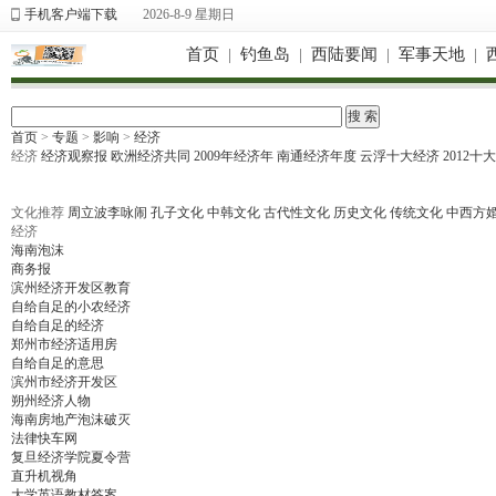
手机客户端下载
2026-8-9 星期日
首页
|
钓鱼岛
|
西陆要闻
|
军事天地
|
首页
>
专题
>
影响
>
经济
经济
经济观察报
欧洲经济共同
2009年经济年
南通经济年度
云浮十大经济
2012十
文化推荐
周立波李咏闹
孔子文化
中韩文化
古代性文化
历史文化
传统文化
中西方
经济
海南泡沫
商务报
滨州经济开发区教育
自给自足的小农经济
自给自足的经济
郑州市经济适用房
自给自足的意思
滨州市经济开发区
朔州经济人物
海南房地产泡沫破灭
法律快车网
复旦经济学院夏令营
直升机视角
大学英语教材答案