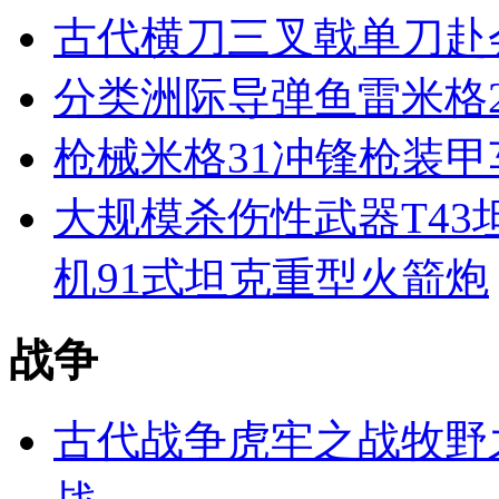
古代
横刀
三叉戟
单刀赴
分类
洲际导弹
鱼雷
米格
枪械
米格31
冲锋枪
装甲
大规模杀伤性武器
T43
机
91式坦克
重型火箭炮
战争
古代战争
虎牢之战
牧野