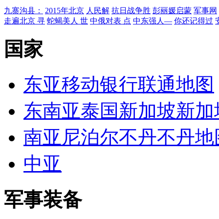
九寨沟县：
2015年北京
人民解
抗日战争胜
彭丽媛启蒙
军事网
走遍北京 寻
蛇蝎美人 世
中俄对表 点
中东强人—
你还记得过
国家
东亚
移动
银行
联通
地图
东南亚
泰国
新加坡
新加
南亚
尼泊尔
不丹
不丹地
中亚
军事装备