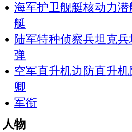
海军
护卫舰艇
核动力潜
艇
陆军
特种侦察兵
坦克兵
弹
空军
直升机
边防
直升机
卿
军衔
人物