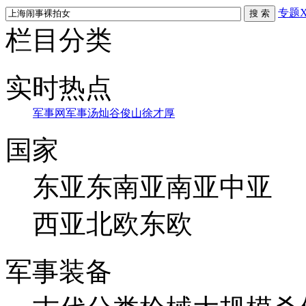
专题X
栏目分类
实时热点
军事网
军事
汤灿
谷俊山
徐才厚
国家
东亚
东南亚
南亚
中亚
西亚
北欧
东欧
军事装备