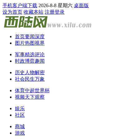
手机客户端下载
2026-8-8 星期六
桌面版
设为首页
收藏本站
注册
登录
首页
要闻
深度
图片
热图
视界
军事
精选
评论
时政
博弈
趣闻
历史
人物
解密
社会
民生
万象
体育
中超
世界杯
视频
天下
观察
娱乐
社区
商城
游戏