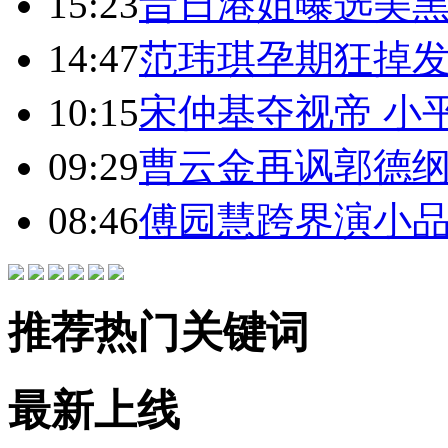
15:23
昔日港姐曝选美黑
14:47
范玮琪孕期狂掉发
10:15
宋仲基夺视帝 小
09:29
曹云金再讽郭德纲
08:46
傅园慧跨界演小品
推荐热门关键词
最新上线