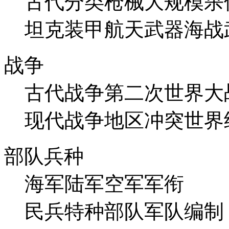
古代
分类
枪械
大规模杀
坦克装甲
航天武器
海战
战争
古代战争
第二次世界大
现代战争
地区冲突
世界
部队兵种
海军
陆军
空军
军衔
民兵
特种部队
军队编制