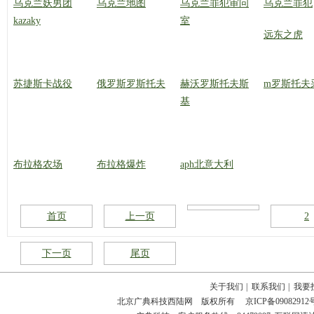
乌克兰妖男团
乌克兰地图
乌克兰罪犯审问
乌克兰罪犯
kazaky
室
远东之虎
苏捷斯卡战役
俄罗斯罗斯托夫
赫沃罗斯托夫斯
m罗斯托夫
基
布拉格农场
布拉格爆炸
aph北意大利
首页
上一页
2
下一页
尾页
关于我们
|
联系我们
|
我要
北京广典科技西陆网 版权所有
京ICP备09082912