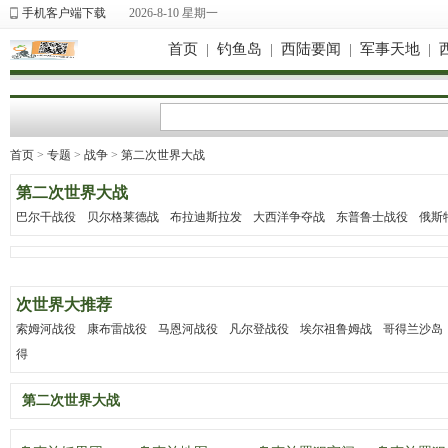
手机客户端下载
2026-8-10 星期一
首页
|
钓鱼岛
|
西陆要闻
|
军事天地
|
首页
>
专题
>
战争
>
第二次世界大战
第二次世界大战
巴尔干战役
贝尔格莱德战
布拉迪斯拉发
大西洋争夺战
东普鲁士战役
俄斯
次世界大推荐
索姆河战役
康布雷战役
马恩河战役
凡尔登战役
埃尔祖鲁姆战
哥得兰沙岛
得
第二次世界大战