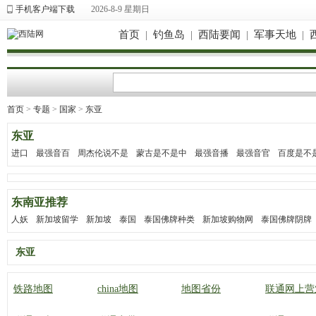
手机客户端下载
2026-8-9 星期日
首页
|
钓鱼岛
|
西陆要闻
|
军事天地
|
首页
>
专题
>
国家
>
东亚
东亚
进口
最强音百
周杰伦说不是
蒙古是不是中
最强音播
最强音官
百度是不
东南亚推荐
人妖
新加坡留学
新加坡
泰国
泰国佛牌种类
新加坡购物网
泰国佛牌阴牌
东亚
铁路地图
china地图
地图省份
联通网上营