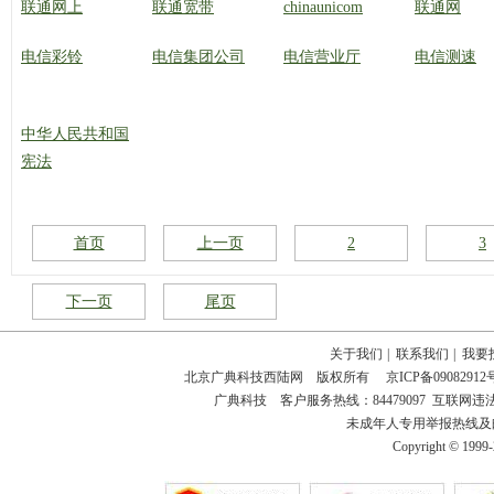
联通网上
联通宽带
chinaunicom
联通网
电信彩铃
电信集团公司
电信营业厅
电信测速
中华人民共和国
宪法
首页
上一页
2
3
下一页
尾页
关于我们
|
联系我们
|
我要
北京广典科技西陆网 版权所有
京ICP备09082912
广典科技 客户服务热线：84479097 互联网违法和不
未成年人专用举报热线及邮箱：18
Copyright © 1999-