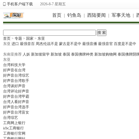
手机客户端下载
2026-8-7 星期五
首页
|
钓鱼岛
|
西陆要闻
|
军事天地
|
首页
>
专题
>
国家
>
东亚
东亚
进口
最强音百
周杰伦说不是
蒙古是不是中
最强音播
最强音官
百度是不是中
东南亚推荐
人妖
新加坡留学
新加坡
泰国
泰国佛牌种类
新加坡购物网
泰国佛牌阴
东亚
台湾科技大学
好声音在台湾
好声音台湾综艺
好声音台湾歌手
台湾谈好声音
台湾评论好声音
好声音台湾甲霸
台湾人看好声音
好声音台湾选手
好声音台湾盲女
台湾综艺
工商网上银行
icbc工商银行
工商银行官网
工商银行网站