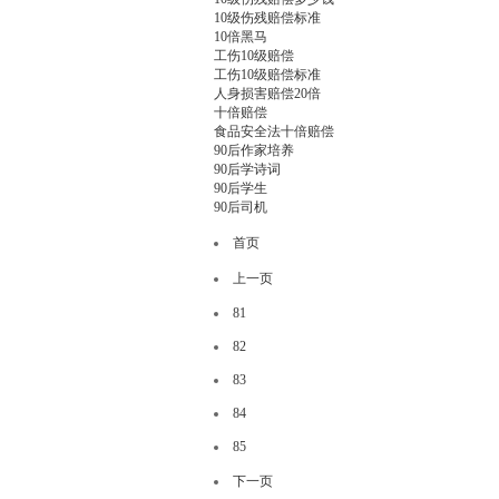
10级伤残赔偿标准
10倍黑马
工伤10级赔偿
工伤10级赔偿标准
人身损害赔偿20倍
十倍赔偿
食品安全法十倍赔偿
90后作家培养
90后学诗词
90后学生
90后司机
首页
上一页
81
82
83
84
85
下一页