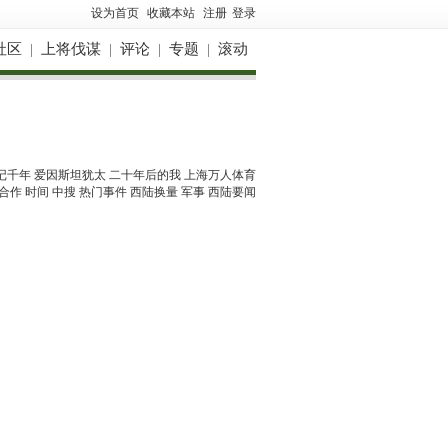
设为首页
收藏本站
注册
登录
社区
|
上将伐谋
|
评论
|
专题
|
滚动
记千年
爱因斯坦犹太
二十年后的我
上海万人体育
合作
时间
中搜
热门事件
西陆换量 军事
西陆要闻