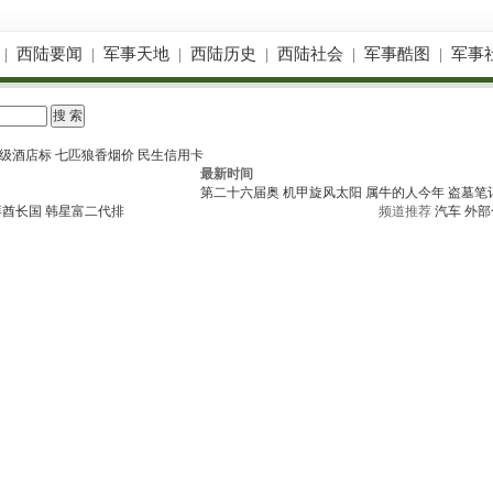
|
西陆要闻
|
军事天地
|
西陆历史
|
西陆社会
|
军事酷图
|
军事
级酒店标
七匹狼香烟价
民生信用卡
最新时间
第二十六届奥
机甲旋风太阳
属牛的人今年
盗墓笔
拜酋长国
韩星富二代排
频道推荐
汽车
外部