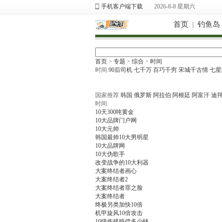
手机客户端下载
2026-8-8 星期六
首页
|
钓鱼岛
首页
>
专题
>
综合
>
时间
时间
90后司机
七千万
百巧千穷
宋城千古情
七星
国家推荐
韩国
俄罗斯
阿拉伯
阿根廷
阿富汗
迪
时间
10天300吨黄金
10大品牌门户网
10大元帅
韩国最帅10大男明星
10大品牌网
10大伪歌手
改变战争的10大利器
大案终结者画心
大案终结者2
大案终结者罪之脸
大案终结者
终极另类加快10倍
机甲旋风10倍攻击
10级伤残赔偿多少钱