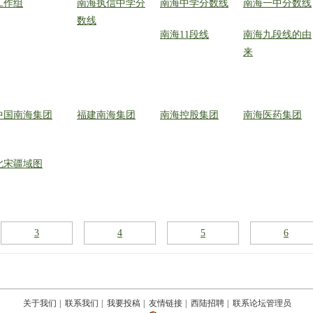
工作组
南海执信中学分
南海中学分数线
南海一中分数线
数线
南海11段线
南海九段线的由
来
中国南海集团
福建南海集团
南海控股集团
南海医药集团
北宋疆域图
3
4
5
6
关于我们
|
联系我们
|
我要投稿
|
友情链接
|
西陆招聘
|
联系论坛管理员