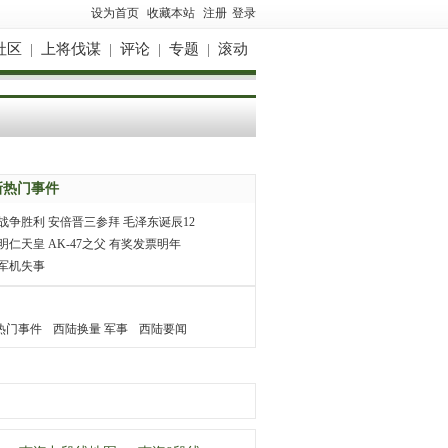
设为首页
收藏本站
注册
登录
社区
|
上将伐谋
|
评论
|
专题
|
滚动
新热门事件
战争胜利
安倍晋三参拜
毛泽东诞辰12
明仁天皇
AK-47之父
有奖发票明年
军机失事
热门事件
西陆换量 军事
西陆要闻