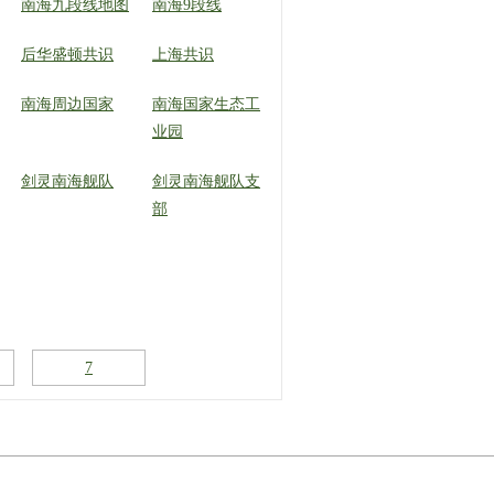
南海九段线地图
南海9段线
后华盛顿共识
上海共识
南海周边国家
南海国家生态工
业园
剑灵南海舰队
剑灵南海舰队支
部
7