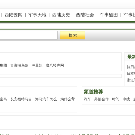
|
西陆要闻
|
军事天地
|
西陆历史
|
西陆社会
|
军事酷图
|
军事
最
集团
青海湖鸟岛
冲量矩
魔爪铃声网
抗日
日本
浙江
频道推荐
宝马
长安福特马自
海马汽车怎么
为什么背
汽车
外部合作
时间
中搜