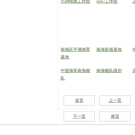
小鸡快跑工作组
win7工作组
南海区平洲德育
南海影视基地
基地
中国海军南海舰
南海舰队级别
队
首页
上一页
下一页
尾页