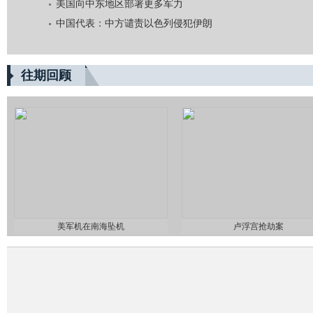
美国向中东地区部署更多军力
中国代表：中方谴责以色列侵犯伊朗
往期回顾
美军机在南海坠机
卢浮宫抢劫案