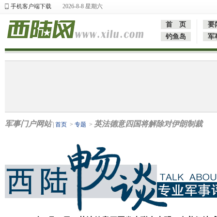
手机客户端下载
2026-8-8 星期六
首 页
要
钓鱼岛
军
军事门户网站
英法德意四国将解除对伊朗制裁
|
首页
>
专题
>