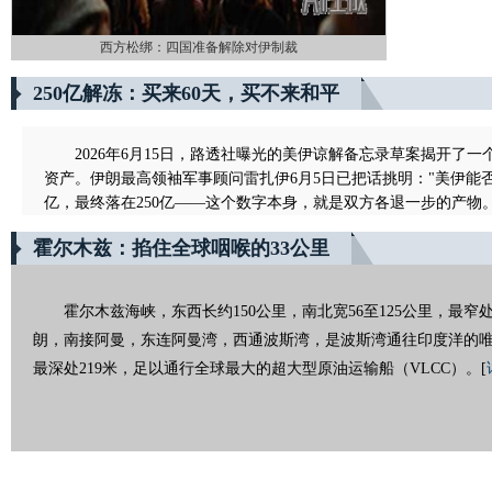
西方松绑：四国准备解除对伊制裁
250亿解冻：买来60天，买不来和平
2026年6月15日，路透社曝光的美伊谅解备忘录草案揭开了
资产。伊朗最高领袖军事顾问雷扎伊6月5日已把话挑明："美伊能否
亿，最终落在250亿——这个数字本身，就是双方各退一步的产物
霍尔木兹：掐住全球咽喉的33公里
霍尔木兹海峡，东西长约150公里，南北宽56至125公里，最窄
朗，南接阿曼，东连阿曼湾，西通波斯湾，是波斯湾通往印度洋的唯
最深处219米，足以通行全球最大的超大型原油运输船（VLCC）。
[