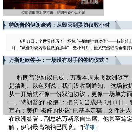
特朗普取消对伊打击，伊朗强硬否认协议
特朗普的伊朗豪赌：从毁灭到妥协仅数小时
6月11日，全世界经历了一场惊心动魄的"假动作"——特朗
脉，"就像对委内瑞拉做的那样"；数小时后，他又突然取消全部
万斯赴欧签字：一场没有对手的签约仪式？
特朗普说协议已成，万斯本周末飞欧洲签字
是猜测。以色列说：我们没收到通知。 这场被
从一开始就不像一份双边协议，更像一场单方面的
一、特朗普的"抢跑"：把意向当成果 6月11日
宣布：美伊"极好的协议"已基本定稿，文件进
在欧洲签署，副总统万斯亲自出席。他甚至笃定
解，伊朗最高领袖已同意。"
[
详细
]