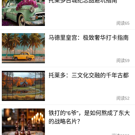
托莱多古城纪念品避坑指南
阅读
65
马德里皇宫：极致奢华打卡指南
阅读
59
托莱多：三文化交融的千年古都
阅读
52
铁打的“6爷”，是如何熬成了东大
的战略名片？