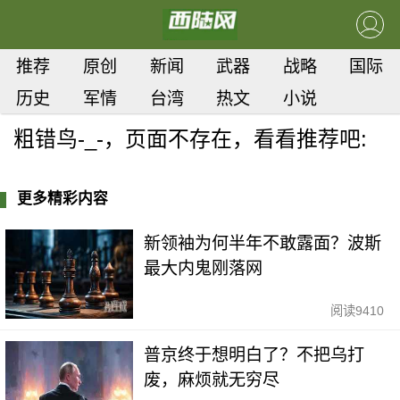
推荐
原创
新闻
武器
战略
国际
历史
军情
台湾
热文
小说
粗错鸟-_-，页面不存在，看看推荐吧:
更多精彩内容
新领袖为何半年不敢露面？波斯
最大内鬼刚落网
阅读
9410
普京终于想明白了？不把乌打
废，麻烦就无穷尽