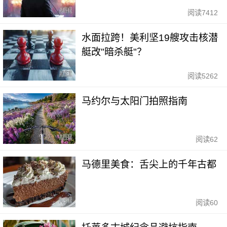
阅读
7412
水面拉跨！美利坚19艘攻击核潜
艇改"暗杀艇"？
阅读
5262
马约尔与太阳门拍照指南
阅读
62
马德里美食：舌尖上的千年古都
阅读
60