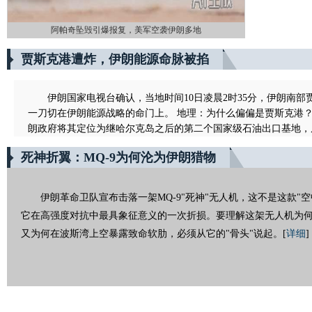
阿帕奇坠毁引爆报复，美军空袭伊朗多地
贾斯克港遭炸，伊朗能源命脉被掐
伊朗国家电视台确认，当地时间10日凌晨2时35分，伊朗南
一刀切在伊朗能源战略的命门上。 地理：为什么偏偏是贾斯克港？
朗政府将其定位为继哈尔克岛之后的第二个国家级石油出口基地，原
死神折翼：MQ-9为何沦为伊朗猎物
伊朗革命卫队宣布击落一架MQ-9"死神"无人机，这不是这款"
它在高强度对抗中最具象征意义的一次折损。要理解这架无人机为
又为何在波斯湾上空暴露致命软肋，必须从它的"骨头"说起。
[
详细
]