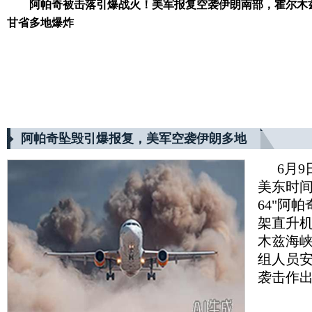
阿帕奇被击落引爆战火！美军报复空袭伊朗南部，霍尔木
甘省多地爆炸
阿帕奇坠毁引爆报复，美军空袭伊朗多地
6月
美东时间
64"阿
架直升机
木兹海峡
组人员
袭击作出