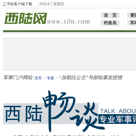
手机客户端下载
2026-8-7 星期五
首 页
要
钓鱼岛
军
军事门户网站
“加勒比公主”号邮轮暴发疫情
|
首页
>
专题
>