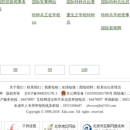
国防部新闻事务
国际军事网站
国际特种兵比赛
国际特种兵比武
局
特种兵王在学校
重生之学校特种
特种兵学校密事
txt
兵
国际新闻网
98
99
100
关于我们
|
联系我们
|
我要投稿
|
友情链接
|
西陆招聘
|
联系论坛管理员
陆网 版权所有
京ICP备09082912号-3
京公网安备 11010502041786号
西陆魂3：2
务热线：84479097 互联网违法和不良信息举报电话：84479097 举报邮箱：3605300
未成年人专用举报热线及邮箱：18515568447 xlwwcnrjb@163.com
Copyright © 1999-2018 Xilu.com All rights reserved.