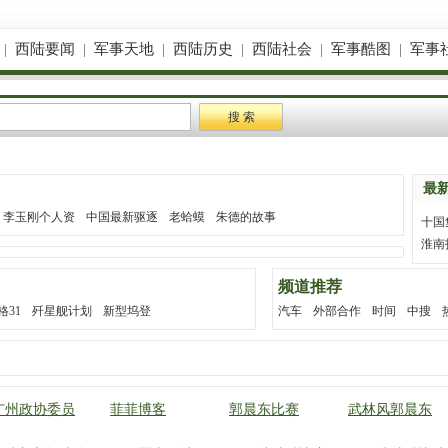
|
西陆要闻
|
军事天地
|
西陆历史
|
西陆社会
|
军事酷图
|
军事
最
李玉刚个人资
中国最新驱逐
老蛤蟆
朱德的故事
十国
淮南
频道推荐
格31
歼星舰计划
新型坞登
汽车
外部合作
时间
中搜
广州政协委员
菲菲博客
郭晨东比赛
武林风郭晨东