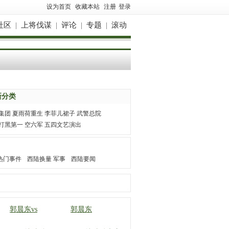
设为首页
收藏本站
注册
登录
社区
|
上将伐谋
|
评论
|
专题
|
滚动
新分类
集团
夏雨荷重生
李菲儿裙子
武警总院
打黑第一
空六军
五四文艺演出
热门事件
西陆换量 军事
西陆要闻
郭晨东vs
郭晨东