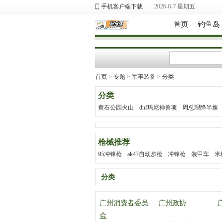
手机客户端下载
2026-8-7 星期五
首页
|
钓鱼岛
首页
>
专题
>
军事装备
>
分类
分类
黄石公园火山
dnf玛尼神兽项
周总理降半旗
枪械推荐
95冲锋枪
ak47自动步枪
冲锋枪
装甲车
米
分类
广州消费者委员
广州政协
会