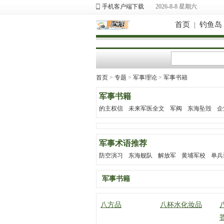
手机客户端下载
2026-8-8 星期六
首页
|
钓鱼岛
首页
>
专题
>
军事理论
>
军事书籍
军事书籍
的主权信
未来军医全文
军阀
东海坠毁
企
军事术语推荐
防空演习
东海舰队
解放军
黄埔军校
单兵
军事书籍
八方品
八杯水化妆品