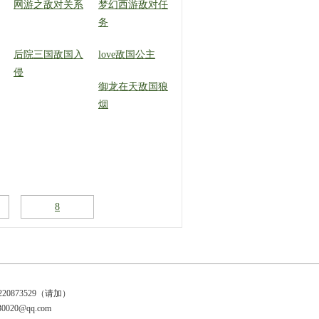
网游之敌对关系
梦幻西游敌对任
务
后院三国敌国入
love敌国公主
侵
御龙在天敌国狼
烟
8
20873529（请加）
20@qq.com