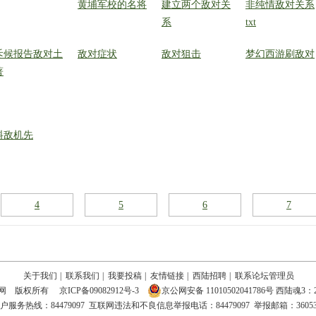
黄埔军校的名将
建立两个敌对关
非纯情敌对关系
系
txt
斥候报告敌对土
敌对症状
敌对狙击
梦幻西游刷敌对
著
料敌机先
4
5
6
7
关于我们
|
联系我们
|
我要投稿
|
友情链接
|
西陆招聘
|
联系论坛管理员
陆网 版权所有
京ICP备09082912号-3
京公网安备 11010502041786号
西陆魂3：2
务热线：84479097 互联网违法和不良信息举报电话：84479097 举报邮箱：3605300