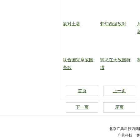
敌对土著
梦幻西游敌对
联合国宪章敌国
御龙在天敌国狩
条款
猎
首页
上一页
下一页
尾页
北京广典科技西
广典科技 客户服