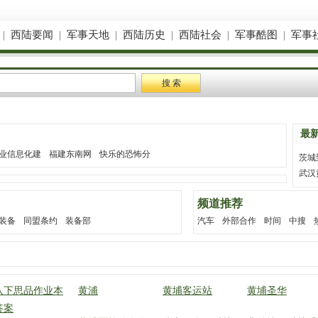
|
西陆要闻
|
军事天地
|
西陆历史
|
西陆社会
|
军事酷图
|
军事
最
业信息化建
福建东南网
快乐的恐怖分
茨城
武汉
频道推荐
装备
同盟条约
装备部
汽车
外部合作
时间
中搜
八下思品作业本
黄浦
黄埔客运站
黄埔圣华
答案