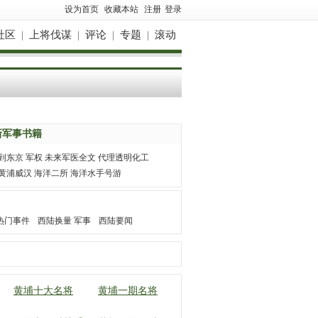
设为首页
收藏本站
注册
登录
社区
|
上将伐谋
|
评论
|
专题
|
滚动
新军事书籍
到东京
军权
未来军医全文
代理透明化工
黄浦威汉
海洋二所
海洋水手号游
热门事件
西陆换量 军事
西陆要闻
黄埔十大名将
黄埔一期名将