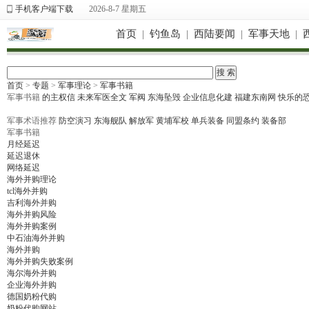
手机客户端下载
2026-8-7 星期五
首页
|
钓鱼岛
|
西陆要闻
|
军事天地
|
首页
>
专题
>
军事理论
>
军事书籍
军事书籍
的主权信
未来军医全文
军阀
东海坠毁
企业信息化建
福建东南网
快乐的
军事术语推荐
防空演习
东海舰队
解放军
黄埔军校
单兵装备
同盟条约
装备部
军事书籍
月经延迟
延迟退休
网络延迟
海外并购理论
tcl海外并购
吉利海外并购
海外并购风险
海外并购案例
中石油海外并购
海外并购
海外并购失败案例
海尔海外并购
企业海外并购
德国奶粉代购
奶粉代购网站